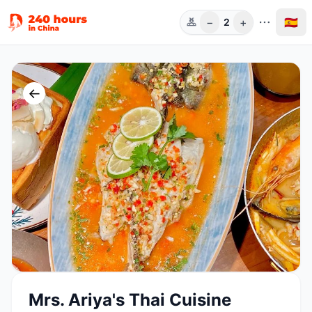
−
+
🇪🇸
2
Pers.
←
Mrs. Ariya's Thai Cuisine