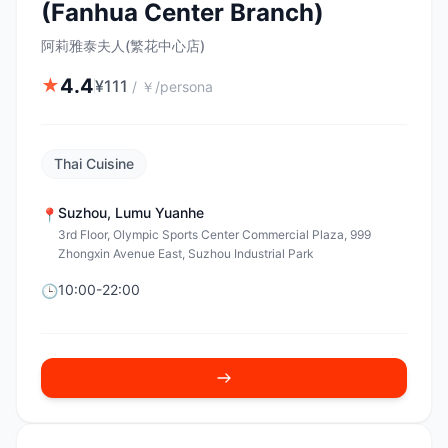
(Fanhua Center Branch)
阿莉雅泰夫人(繁花中心店)
4.4
★
¥
111
/
￥/persona
Thai Cuisine
Suzhou
,
Lumu Yuanhe
📍
3rd Floor, Olympic Sports Center Commercial Plaza, 999
Zhongxin Avenue East, Suzhou Industrial Park
10:00-22:00
🕒