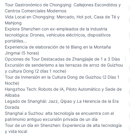
Tour Gastronómico de Chongqing: Callejones Escondidos y
|
Centros Comerciales Modernos
Vida Local en Chongqing: Mercado, Hot pot, Casa de Té y
|
Mahjong
Explora Shenzhen con ex-empleados de la industria
tecnológica: Drones, vehículos eléctricos, dispositivos
|
portátiles...
Experiencia de elaboración de té Blang en la Montaña
|
Jingmai (5 horas)
Opciones de Tour Destacadas de Zhangjiajie de 1 a 3 Días
|
Excursión de senderismo a las terrazas de arroz de Guizhou
|
y cultura Dong (2 días 1 noche)
Tour de Inmersión en la Cultura Dong de Guizhou (2 Días 1
|
Noche)
Hangzhou Tech: Robots de IA, Piloto Automático y Sede de
|
Alibaba
Legado de Shanghái: Jazz, Qipao y La Herencia de la Era
|
Dorada
Shanghai a Suzhou: alta tecnología se encuentra con el
|
patrimonio antiguo excursión privada de un día
Tour de un día en Shenzhen: Experiencia de alta tecnología
|
y vida local