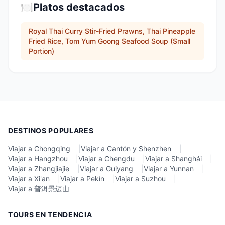
🍽️
Platos destacados
Royal Thai Curry Stir-Fried Prawns, Thai Pineapple
Fried Rice, Tom Yum Goong Seafood Soup (Small
Portion)
DESTINOS POPULARES
Viajar a Chongqing
|
Viajar a Cantón y Shenzhen
|
Viajar a Hangzhou
|
Viajar a Chengdu
|
Viajar a Shanghái
|
Viajar a Zhangjiajie
|
Viajar a Guiyang
|
Viajar a Yunnan
|
Viajar a Xi'an
|
Viajar a Pekín
|
Viajar a Suzhou
|
Viajar a 普洱景迈山
TOURS EN TENDENCIA