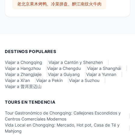
老北京果木烤鸭、冷菜拼盘、醉江南炆火牛肉
DESTINOS POPULARES
Viajar a Chongqing
|
Viajar a Cantón y Shenzhen
|
Viajar a Hangzhou
|
Viajar a Chengdu
|
Viajar a Shanghái
|
Viajar a Zhangjiajie
|
Viajar a Guiyang
|
Viajar a Yunnan
|
Viajar a Xi'an
|
Viajar a Pekín
|
Viajar a Suzhou
|
Viajar a 普洱景迈山
TOURS EN TENDENCIA
Tour Gastronómico de Chongqing: Callejones Escondidos y
|
Centros Comerciales Modernos
Vida Local en Chongqing: Mercado, Hot pot, Casa de Té y
|
Mahjong