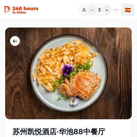
−
+
🇪🇸
2
Pers.
←
苏州凯悦酒店·华池88中餐厅