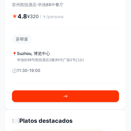
苏州凯悦酒店·华池88中餐厅
4.8
★
¥
320
/
￥/persona
苏帮菜
Suzhou
,
博览中心
📍
华池街88号凯悦酒店2楼(时代广场3号口出)
11:30-19:00
🕒
🍽️
Platos destacados