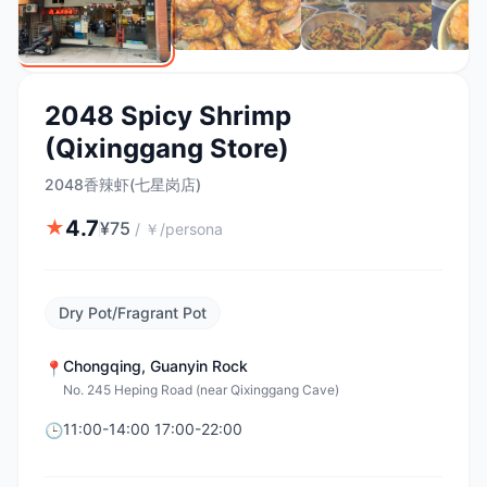
2048 Spicy Shrimp
(Qixinggang Store)
2048香辣虾(七星岗店)
4.7
★
¥
75
/
￥/persona
Dry Pot/Fragrant Pot
Chongqing
,
Guanyin Rock
📍
No. 245 Heping Road (near Qixinggang Cave)
11:00-14:00 17:00-22:00
🕒