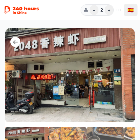
−
+
🇪🇸
2
Pers.
←