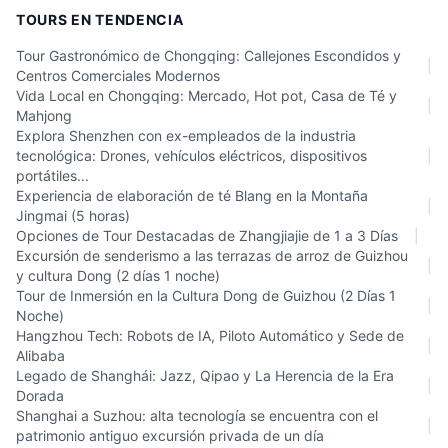
TOURS EN TENDENCIA
Tour Gastronómico de Chongqing: Callejones Escondidos y
|
Centros Comerciales Modernos
Vida Local en Chongqing: Mercado, Hot pot, Casa de Té y
|
Mahjong
Explora Shenzhen con ex-empleados de la industria
tecnológica: Drones, vehículos eléctricos, dispositivos
|
portátiles...
Experiencia de elaboración de té Blang en la Montaña
|
Jingmai (5 horas)
Opciones de Tour Destacadas de Zhangjiajie de 1 a 3 Días
|
Excursión de senderismo a las terrazas de arroz de Guizhou
|
y cultura Dong (2 días 1 noche)
Tour de Inmersión en la Cultura Dong de Guizhou (2 Días 1
|
Noche)
Hangzhou Tech: Robots de IA, Piloto Automático y Sede de
|
Alibaba
Legado de Shanghái: Jazz, Qipao y La Herencia de la Era
|
Dorada
Shanghai a Suzhou: alta tecnología se encuentra con el
|
patrimonio antiguo excursión privada de un día