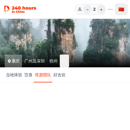
−
+
🇨🇳
2
人数
重庆
广州及深圳
杭州
当地体验
饮食
导游团队
好去处