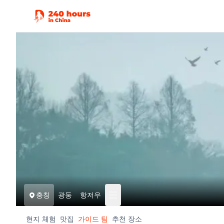
충칭
광둥
항저우
현지 체험
맛집
가이드 팀
추천 장소