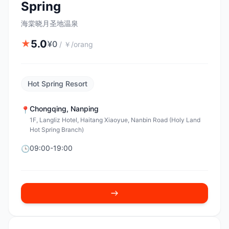
Spring
海棠晓月圣地温泉
5.0
★
¥
0
/
￥/orang
Hot Spring Resort
Chongqing
,
Nanping
📍
1F, Langliz Hotel, Haitang Xiaoyue, Nanbin Road (Holy Land
Hot Spring Branch)
09:00-19:00
🕒