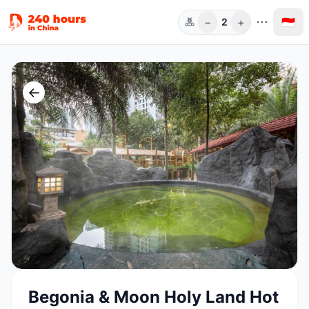
−
+
🇮🇩
2
Orang
←
Begonia & Moon Holy Land Hot