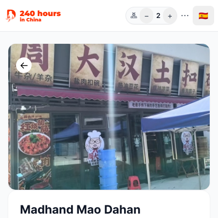
−
+
🇪🇸
2
Pers.
←
Madhand Mao Dahan