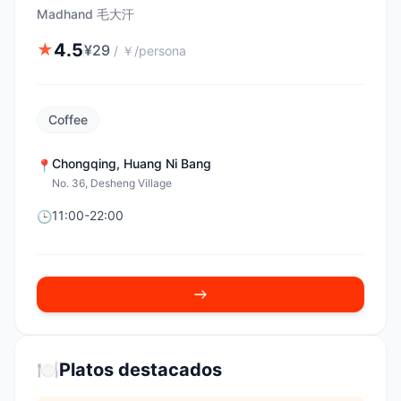
Madhand 毛大汗
4.5
★
¥
29
/
￥/persona
Coffee
Chongqing
,
Huang Ni Bang
📍
No. 36, Desheng Village
11:00-22:00
🕒
🍽️
Platos destacados