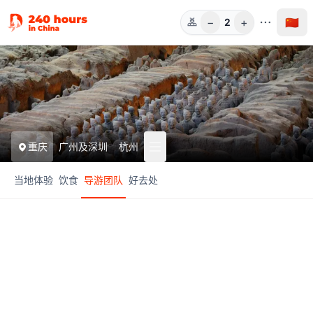
−
+
🇨🇳
2
人数
重庆
广州及深圳
杭州
当地体验
饮食
导游团队
好去处