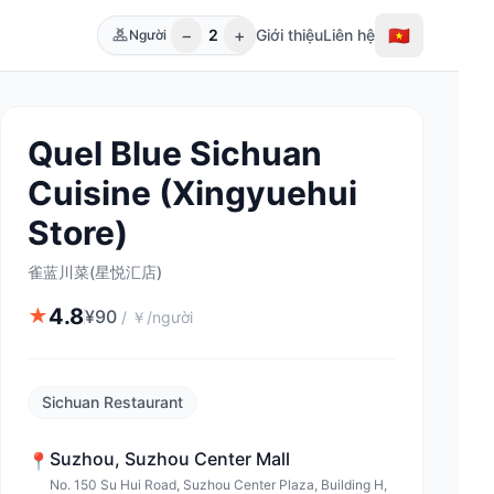
−
+
🇻🇳
2
Giới thiệu
Liên hệ
Người
Quel Blue Sichuan
Cuisine (Xingyuehui
Store)
雀蓝川菜(星悦汇店)
4.8
★
¥
90
/
￥/người
Sichuan Restaurant
Suzhou
,
Suzhou Center Mall
📍
No. 150 Su Hui Road, Suzhou Center Plaza, Building H,