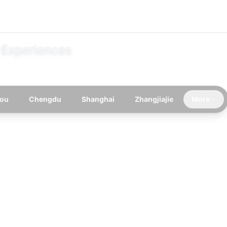
 Experiences
ou
Chengdu
Shanghai
Zhangjiajie
More