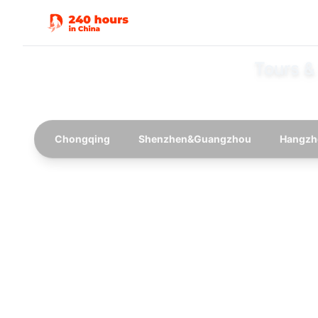
Tours &
Chongqing
Shenzhen&Guangzhou
Hangzh