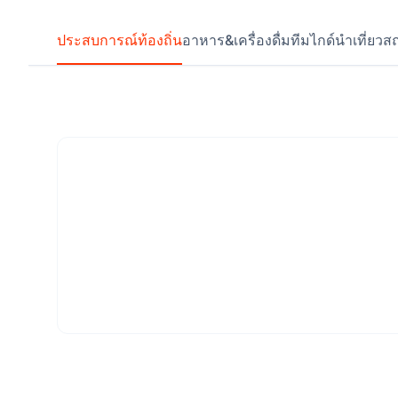
ประสบการณ์ท้องถิ่น
อาหาร&เครื่องดื่ม
ทีมไกด์นำเที่ยว
สถ