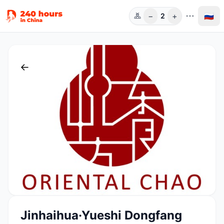
−
+
🇷🇺
2
Чел.
←
Jinhaihua·Yueshi Dongfang