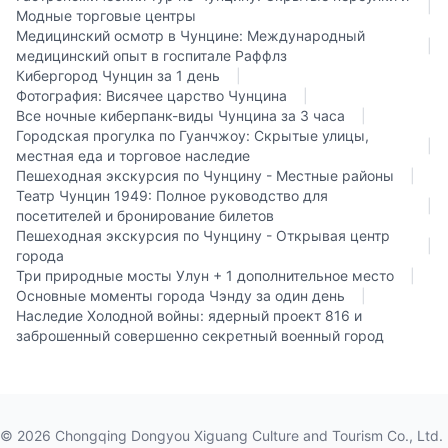
|
Модные торговые центры
Медицинский осмотр в Чунцине: Международный
|
медицинский опыт в госпитале Раффлз
Кибергород Чунцин за 1 день
|
Фотография: Висячее царство Чунцина
|
Все ночные киберпанк-виды Чунцина за 3 часа
|
Городская прогулка по Гуанчжоу: Скрытые улицы,
|
местная еда и торговое наследие
Пешеходная экскурсия по Чунцину - Местные районы
|
Театр Чунцин 1949: Полное руководство для
|
посетителей и бронирование билетов
Пешеходная экскурсия по Чунцину - Открывая центр
|
города
Три природные мосты Улун + 1 дополнительное место
|
Основные моменты города Чэнду за один день
|
Наследие Холодной войны: ядерный проект 816 и
заброшенный совершенно секретный военный город
©
2026
Chongqing Dongyou Xiguang Culture and Tourism Co., Ltd.