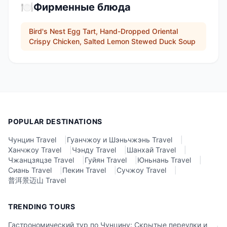
🍽️
Фирменные блюда
Bird's Nest Egg Tart, Hand-Dropped Oriental
Crispy Chicken, Salted Lemon Stewed Duck Soup
POPULAR DESTINATIONS
Чунцин Travel
|
Гуанчжоу и Шэньчжэнь Travel
|
Ханчжоу Travel
|
Чэнду Travel
|
Шанхай Travel
|
Чжанцзяцзе Travel
|
Гуйян Travel
|
Юньнань Travel
|
Сиань Travel
|
Пекин Travel
|
Сучжоу Travel
|
普洱景迈山 Travel
TRENDING TOURS
Гастрономический тур по Чунцину: Скрытые переулки и