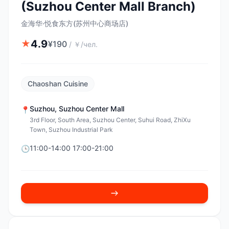
(Suzhou Center Mall Branch)
金海华·悦食东方(苏州中心商场店)
4.9
★
¥
190
/
￥/чел.
Chaoshan Cuisine
Suzhou
,
Suzhou Center Mall
📍
3rd Floor, South Area, Suzhou Center, Suhui Road, ZhiXu
Town, Suzhou Industrial Park
11:00-14:00 17:00-21:00
🕒