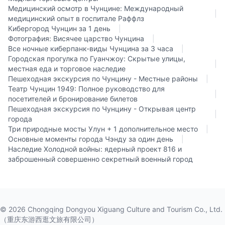
Медицинский осмотр в Чунцине: Международный
|
медицинский опыт в госпитале Раффлз
Кибергород Чунцин за 1 день
|
Фотография: Висячее царство Чунцина
|
Все ночные киберпанк-виды Чунцина за 3 часа
|
Городская прогулка по Гуанчжоу: Скрытые улицы,
|
местная еда и торговое наследие
Пешеходная экскурсия по Чунцину - Местные районы
|
Театр Чунцин 1949: Полное руководство для
|
посетителей и бронирование билетов
Пешеходная экскурсия по Чунцину - Открывая центр
|
города
Три природные мосты Улун + 1 дополнительное место
|
Основные моменты города Чэнду за один день
|
Наследие Холодной войны: ядерный проект 816 и
заброшенный совершенно секретный военный город
©
2026
Chongqing Dongyou Xiguang Culture and Tourism Co., Ltd.
（重庆东游西逛文旅有限公司）