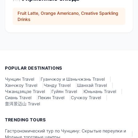
Fruit Latte, Orange Americano, Creative Sparkling
Drinks
POPULAR DESTINATIONS
Чунцин Travel
|
Гуанчжоу и Шэньчжэнь Travel
|
Ханчжоу Travel
|
Чэнду Travel
|
Шанхай Travel
|
Чжанцзяцзе Travel
|
Гуйян Travel
|
Юньнань Travel
|
Сиань Travel
|
Пекин Travel
|
Сучжоу Travel
|
普洱景迈山 Travel
TRENDING TOURS
Гастрономический тур по Чунцину: Скрытые переулки и
|
Модные торговые центры