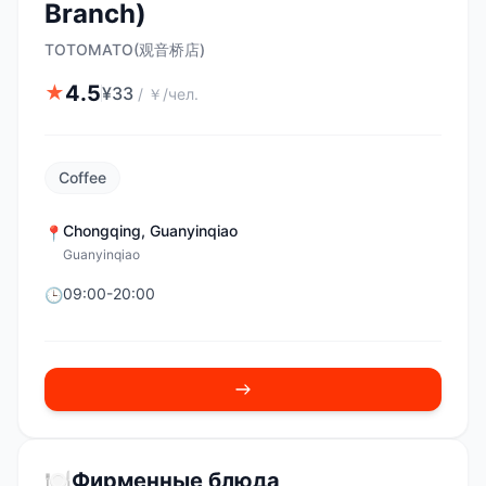
Branch)
TOTOMATO(观音桥店)
4.5
★
¥
33
/
￥/чел.
Coffee
Chongqing
,
Guanyinqiao
📍
Guanyinqiao
09:00-20:00
🕒
🍽️
Фирменные блюда