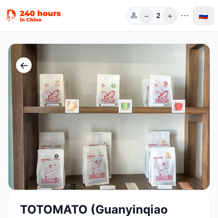
−
+
🇷🇺
2
Чел.
←
TOTOMATO (Guanyinqiao