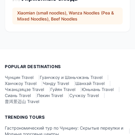
Xiaomian (small noodles), Wanza Noodles (Pea &
Mixed Noodles), Beef Noodles
POPULAR DESTINATIONS
Чунцин Travel
|
Гуанчжоу и Шэньчжэнь Travel
|
Ханчжоу Travel
|
Чэнду Travel
|
Шанхай Travel
|
Чжанцзяцзе Travel
|
Гуйян Travel
|
Юньнань Travel
|
Сиань Travel
|
Пекин Travel
|
Сучжоу Travel
|
普洱景迈山 Travel
TRENDING TOURS
Гастрономический тур по Чунцину: Скрытые переулки и
|
Модные торговые центры