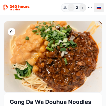
−
+
🇷🇺
2
Чел.
←
Gong Da Wa Douhua Noodles