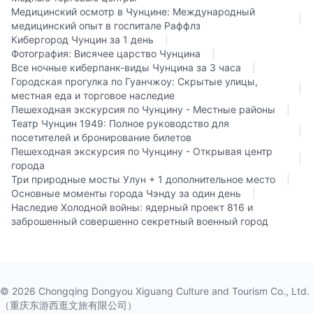
Медицинский осмотр в Чунцине: Международный
|
медицинский опыт в госпитале Раффлз
Кибергород Чунцин за 1 день
|
Фотография: Висячее царство Чунцина
|
Все ночные киберпанк-виды Чунцина за 3 часа
|
Городская прогулка по Гуанчжоу: Скрытые улицы,
|
местная еда и торговое наследие
Пешеходная экскурсия по Чунцину - Местные районы
|
Театр Чунцин 1949: Полное руководство для
|
посетителей и бронирование билетов
Пешеходная экскурсия по Чунцину - Открывая центр
|
города
Три природные мосты Улун + 1 дополнительное место
|
Основные моменты города Чэнду за один день
|
Наследие Холодной войны: ядерный проект 816 и
заброшенный совершенно секретный военный город
©
2026
Chongqing Dongyou Xiguang Culture and Tourism Co., Ltd.
（重庆东游西逛文旅有限公司）