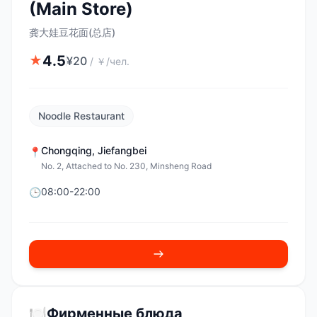
(Main Store)
龚大娃豆花面(总店)
4.5
★
¥
20
/
￥/чел.
Noodle Restaurant
Chongqing
,
Jiefangbei
📍
No. 2, Attached to No. 230, Minsheng Road
08:00-22:00
🕒
🍽️
Фирменные блюда