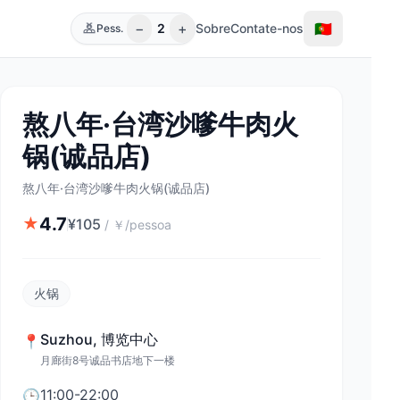
−
+
🇵🇹
2
Sobre
Contate-nos
Pess.
熬八年·台湾沙嗲牛肉火
锅(诚品店)
熬八年·台湾沙嗲牛肉火锅(诚品店)
4.7
★
¥
105
/
￥/pessoa
火锅
Suzhou
,
博览中心
📍
月廊街8号诚品书店地下一楼
11:00-22:00
🕒