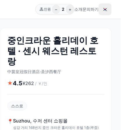
−
+
🇰🇷
2
소개
문의하기
인원
중인크라운 홀리데이 호
텔 · 센시 웨스턴 레스토
랑
中茵皇冠假日酒店·圣汐西餐厅
4.5
★
¥
262
/
￥/인
스스로
Suzhou
,
수저 센터 쇼핑몰
📍
성강 거리 168번지 중인 크라운 홀리데이 호텔 1층(루중)