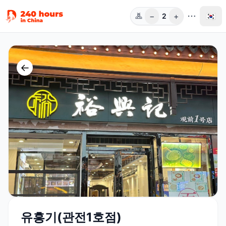
−
+
🇰🇷
2
인원
←
유흥기(관전1호점)