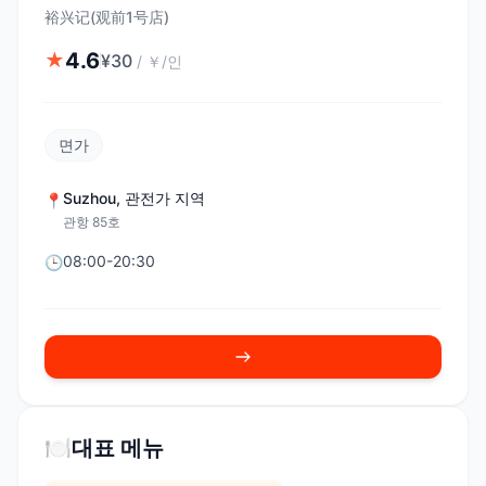
裕兴记(观前1号店)
4.6
★
¥
30
/
￥/인
면가
Suzhou
,
관전가 지역
📍
관항 85호
08:00-20:30
🕒
🍽️
대표 메뉴