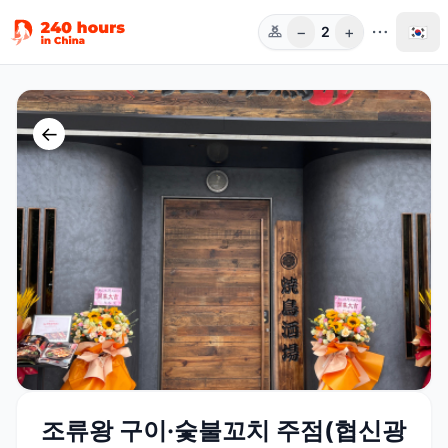
−
+
🇰🇷
2
인원
←
조류왕 구이·숯불꼬치 주점(협신광