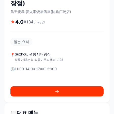
장점)
鳥王烧鳥·炭火串烧居酒屋(协鑫广场店)
4.0
★
¥
134
/
￥/인
일본 요리
Suzhou
,
원룽시대광장
📍
링롱가58번령 링롱이웃리센터 L128
11:00-14:00 17:00-22:00
🕒
🍽️
대표 메뉴