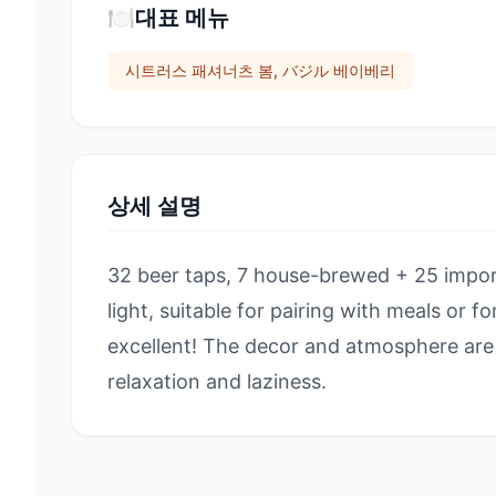
🍽️
대표 메뉴
시트러스 패셔너츠 봄, バジル 베이베리
상세 설명
32 beer taps, 7 house-brewed + 25 impor
light, suitable for pairing with meals or f
excellent! The decor and atmosphere are 
relaxation and laziness.