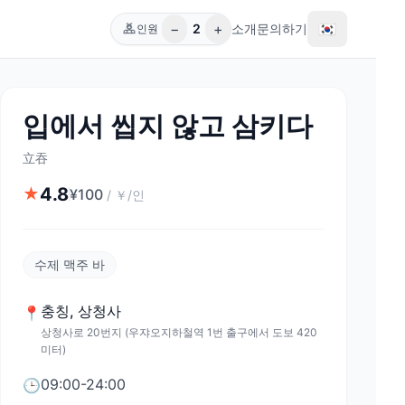
−
+
🇰🇷
2
소개
문의하기
인원
입에서 씹지 않고 삼키다
立吞
4.8
★
¥
100
/
￥/인
수제 맥주 바
충칭
,
상청사
📍
상청사로 20번지 (우쟈오지하철역 1번 출구에서 도보 420
미터)
09:00-24:00
🕒