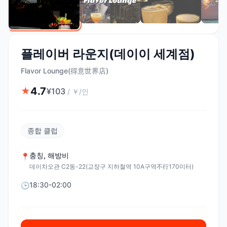
플레이버 라운지(데이이 세계점)
Flavor Lounge(得意世界店)
4.7
★
¥
103
/
￥/인
종합 클럽
충칭
,
해방비
📍
데이차오관 C2동-22(교장구 지하철역 10A구역不行170미터)
18:30-02:00
🕒