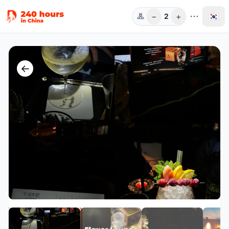
−
+
🇰🇷
2
인원
←