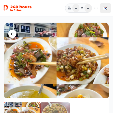
−
+
🇰🇷
2
인원
←