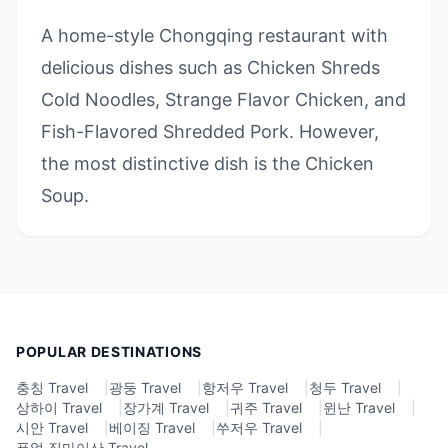
A home-style Chongqing restaurant with
delicious dishes such as Chicken Shreds
Cold Noodles, Strange Flavor Chicken, and
Fish-Flavored Shredded Pork. However,
the most distinctive dish is the Chicken
Soup.
POPULAR DESTINATIONS
충칭 Travel
|
광둥 Travel
|
항저우 Travel
|
청두 Travel
|
상하이 Travel
|
장가계 Travel
|
귀주 Travel
|
윈난 Travel
|
시안 Travel
|
베이징 Travel
|
쑤저우 Travel
|
푸얼 징마이산 Travel