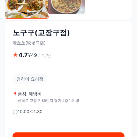
노구구(교장구점)
老丘丘(较场口店)
4.7
★
¥
49
/
￥/인
청하이 요리점
충칭
,
해방비
📍
신화로 교장구 85번지 평가 2층 1호 방
10:00-21:30
🕒