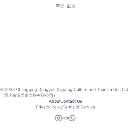
추천 없음
©
2026
Chongqing Dongyou Xiguang Culture and Tourism Co., Ltd.
（重庆东游西逛文旅有限公司）
About
Contact Us
Privacy Policy
Terms of Service