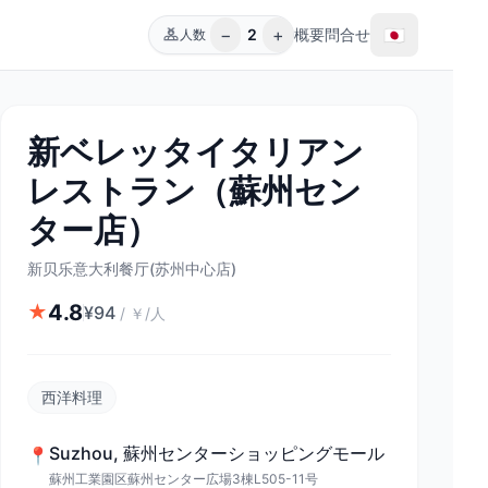
−
+
🇯🇵
2
概要
問合せ
人数
新ベレッタイタリアン
レストラン（蘇州セン
ター店）
新贝乐意大利餐厅(苏州中心店)
4.8
★
¥
94
/
￥/人
西洋料理
Suzhou
,
蘇州センターショッピングモール
📍
蘇州工業園区蘇州センター広場3棟L505-11号