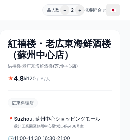
−
+
🇯🇵
2
概要
問合せ
人数
紅禧楼・老広東海鲜酒楼
（蘇州中心店）
洪禧楼·老广东海鲜酒楼(苏州中心店)
4.8
★
¥
120
/
￥/人
広東料理店
Suzhou
,
蘇州中心ショッピングモール
📍
蘇州工業園区蘇州中心星悦汇4階408号室
11:00-14:30 16:30-21:00
🕒