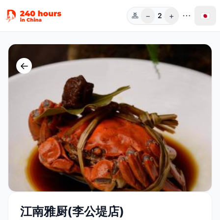
−
+
🇯🇵
2
人数
←
江南雅厨(李公堤店)