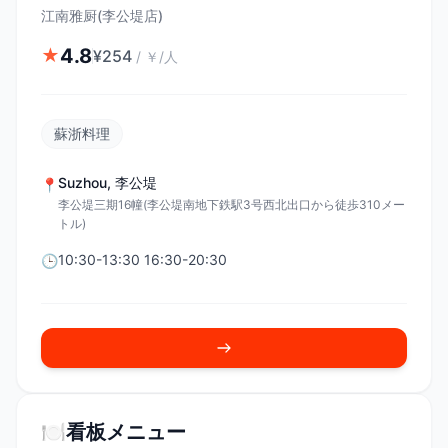
江南雅厨(李公堤店)
4.8
★
¥
254
/
￥/人
蘇浙料理
Suzhou
,
李公堤
📍
李公堤三期16幢(李公堤南地下鉄駅3号西北出口から徒歩310メー
トル)
10:30-13:30 16:30-20:30
🕒
🍽️
看板メニュー