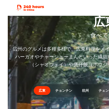
広
食べて
広州のグルメは多種多様で、広東料理をメ
ハーガオやチャーシューまんといった繊細
（シャオウェイ）や煲仔飯（ボウジ
広東
チョンチン
杭州
チェン