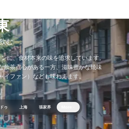
東
飲む
インに、食材本来の味を追求しています。
な飲茶点心がある一方、滋味豊かな焼味
ャイファン）なども味わえます。
ドゥ
上海
張家界
More