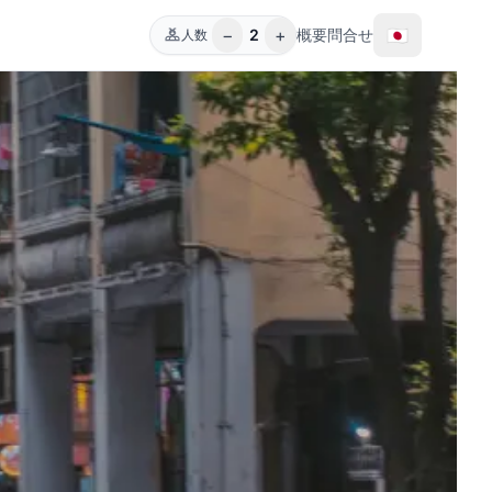
−
+
🇯🇵
2
概要
問合せ
人数