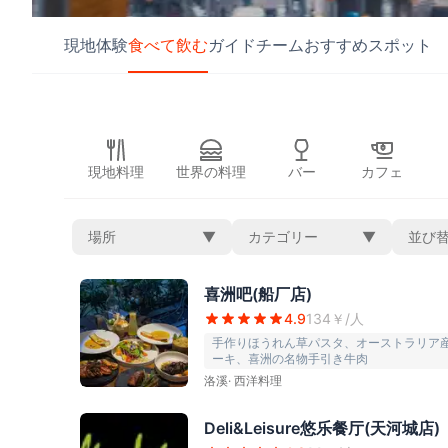
現地体験
食べて飲む
ガイドチーム
おすすめスポット
現地料理
世界の料理
バー
カフェ
場所
▼
カテゴリー
▼
並び
喜洲吧(船厂店)
4.9
134
￥/人
手作りほうれん草パスタ、オーストラリア産J
ーキ、喜洲の名物手引き牛肉
洛溪
·
西洋料理
Deli&Leisure悠乐餐厅(天河城店)