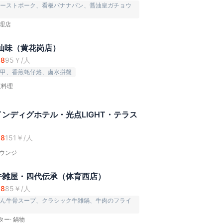
ーストポーク、看板バナナパン、醤油皇ガチョウ
理店
汕味（黄花岗店）
.8
95
￥/人
甲、香煎蚝仔烙、鹵水拼盤
東料理
ンディグホテル・光点LIGHT・テラス
.8
151
￥/人
ウンジ
牛雑屋・四代伝承（体育西店）
.8
85
￥/人
ん牛骨スープ、クラシック牛雑鍋、牛肉のフライ
ター
·
鍋物