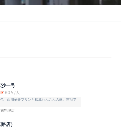
二沙一号
.9
160
￥/人
包、西湖竜井プリンと松茸れんこんの酥、吉品ア
広東料理店
京路店）