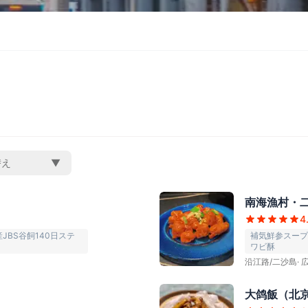
替え
▼
南海漁村・
4
BS谷飼140日ステ
補気鮮参スープ
ワビ酥
沿江路/二沙島
·
大鸽飯（北