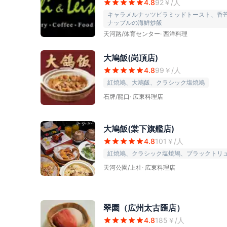
4.8
92
￥/人
キャラメルナッツピラミッドトースト、香
ナップルの海鮮炒飯
天河路/体育センター
·
西洋料理
大鳩飯(岗頂店)
4.8
99
￥/人
紅焼鳩、大鳩飯、クラシック塩焼鳩
石牌/龍口
·
広東料理店
大鳩飯(棠下旗艦店)
4.8
101
￥/人
紅焼鳩、クラシック塩焼鳩、ブラックトリ
天河公園/上社
·
広東料理店
翠園（広州太古匯店）
4.8
185
￥/人