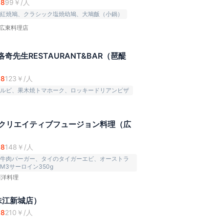
.8
99
￥/人
紅焼鳩、クラシック塩焼幼鳩、大鳩飯（小鍋）
広東料理店
Y洛奇先生RESTAURANT&BAR（琶醍
.8
123
￥/人
ルビ、果木焼トマホーク、ロッキードリアンピザ
 クリエイティブフュージョン料理（広
.8
148
￥/人
牛肉バーガー、タイのタイガーエビ、オーストラ
M3サーロイン350g
西洋料理
珠江新城店）
.8
210
￥/人