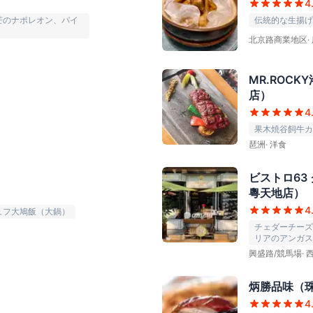
4
芒のナポレオン、パイ
伝統的な生揚げ
北京路商業地区
·
MR.ROCK
店）
4
果木焼谷飼牛カ
琶洲
·
洋食
ビストロ63
粵天地店）
4
ュフ大鳩飯（大鍋）
チェダーチーズ
リアのアンガス
興盛路/競馬場
·
炳勝品味（
4