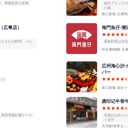
子、翠園堂弄の皮鴨
秘伝ブラックロ
の腸
珠江新城
·
広東料
（広粵店）
海門魚仔·潮
4
コとエビの料理、パル
看板料理は含花
区荘/動物園
·
広
広州海心沙イ
バー
4
ップ
珠江新城
·
総合ラ
龚印记牛骨
4
、美容养颜紅棗ケーキ
百歳おばあちゃ
ド支竹
天河路/体育セン