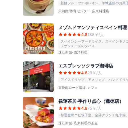
新鮮フルーツナポレオン、羊城雀籠のお菓
天河路/体育センター
·
広東料理店
メゾムドマンソティスペイン料理
4.8
188
￥/人
スペインシーフードライス、スペインキノ
メザンチーズのタパス
珠江新城
·
西洋料理
エスプレッソクラブ珈琲店
4.8
29
￥/人
アイスドリップ、アメリカノ、ハンドドリ
東暁南ロード沿線
·
カフェ
禄運茶居·手作り点心（獵徳店）
4.8
75
￥/人
禄運金牌エビ饺子皇、金莎クランチ红米腸
珠江新城
·
広東料理の茶点