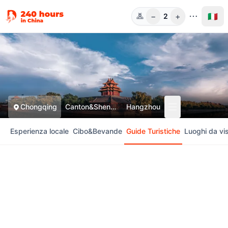
−
+
🇮🇹
2
Pers.
Chongqing
Canton&Shenzhen
Hangzhou
Esperienza locale
Cibo&Bevande
Guide Turistiche
Luoghi da vis