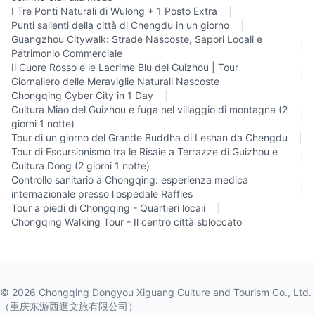
I Tre Ponti Naturali di Wulong + 1 Posto Extra
|
Punti salienti della città di Chengdu in un giorno
|
Guangzhou Citywalk: Strade Nascoste, Sapori Locali e
|
Patrimonio Commerciale
Il Cuore Rosso e le Lacrime Blu del Guizhou | Tour
|
Giornaliero delle Meraviglie Naturali Nascoste
Chongqing Cyber City in 1 Day
|
Cultura Miao del Guizhou e fuga nel villaggio di montagna (2
|
giorni 1 notte)
Tour di un giorno del Grande Buddha di Leshan da Chengdu
|
Tour di Escursionismo tra le Risaie a Terrazze di Guizhou e
|
Cultura Dong (2 giorni 1 notte)
Controllo sanitario a Chongqing: esperienza medica
|
internazionale presso l'ospedale Raffles
Tour a piedi di Chongqing - Quartieri locali
|
Chongqing Walking Tour - Il centro città sbloccato
©
2026
Chongqing Dongyou Xiguang Culture and Tourism Co., Ltd.
（重庆东游西逛文旅有限公司）