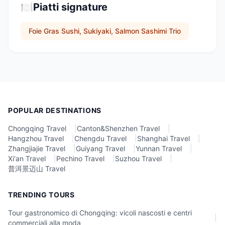
🍽️
Piatti signature
Foie Gras Sushi, Sukiyaki, Salmon Sashimi Trio
POPULAR DESTINATIONS
Chongqing Travel
|
Canton&Shenzhen Travel
|
Hangzhou Travel
|
Chengdu Travel
|
Shanghai Travel
|
Zhangjiajie Travel
|
Guiyang Travel
|
Yunnan Travel
|
Xi'an Travel
|
Pechino Travel
|
Suzhou Travel
|
普洱景迈山 Travel
TRENDING TOURS
Tour gastronomico di Chongqing: vicoli nascosti e centri
|
commerciali alla moda