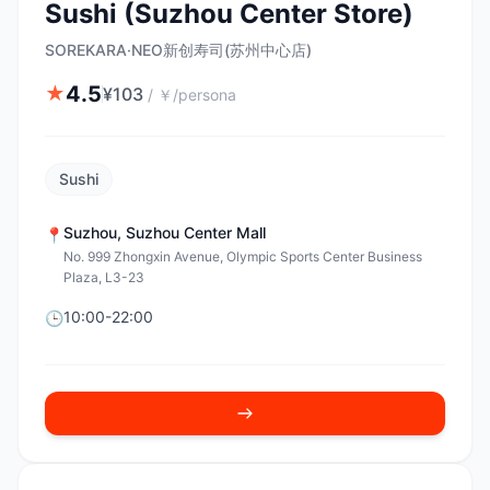
Sushi (Suzhou Center Store)
SOREKARA·NEO新创寿司(苏州中心店)
4.5
★
¥
103
/
￥/persona
Sushi
Suzhou
,
Suzhou Center Mall
📍
No. 999 Zhongxin Avenue, Olympic Sports Center Business
Plaza, L3-23
10:00-22:00
🕒