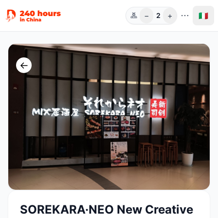
−
+
🇮🇹
2
Pers.
←
SOREKARA·NEO New Creative