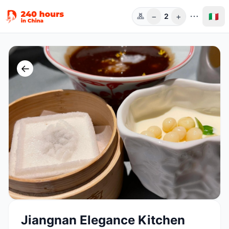
−
+
🇮🇹
2
Pers.
←
Jiangnan Elegance Kitchen