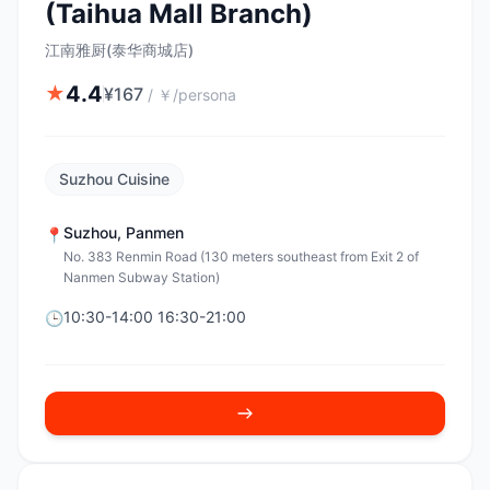
(Taihua Mall Branch)
江南雅厨(泰华商城店)
4.4
★
¥
167
/
￥/persona
Suzhou Cuisine
Suzhou
,
Panmen
📍
No. 383 Renmin Road (130 meters southeast from Exit 2 of
Nanmen Subway Station)
10:30-14:00 16:30-21:00
🕒