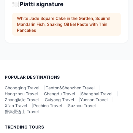
🍽️
Piatti signature
White Jade Square Cake in the Garden, Squirrel
Mandarin Fish, Shaking Oil Eel Paste with Thin
Pancakes
POPULAR DESTINATIONS
Chongqing Travel
|
Canton&Shenzhen Travel
|
Hangzhou Travel
|
Chengdu Travel
|
Shanghai Travel
|
Zhangjiajie Travel
|
Guiyang Travel
|
Yunnan Travel
|
Xi'an Travel
|
Pechino Travel
|
Suzhou Travel
|
普洱景迈山 Travel
TRENDING TOURS