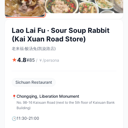
Lao Lai Fu · Sour Soup Rabbit
(Kai Xuan Road Store)
老来福·酸汤兔(凯旋路店)
4.8
★
¥
85
/
￥/persona
Sichuan Restaurant
Chongqing
,
Liberation Monument
📍
No. 98-16 Kaixuan Road (next to the 5th floor of Kaixuan Bank
Building)
11:30-21:00
🕒