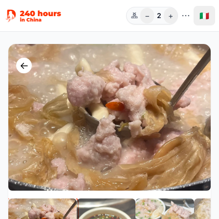
−
+
🇮🇹
2
Pers.
←