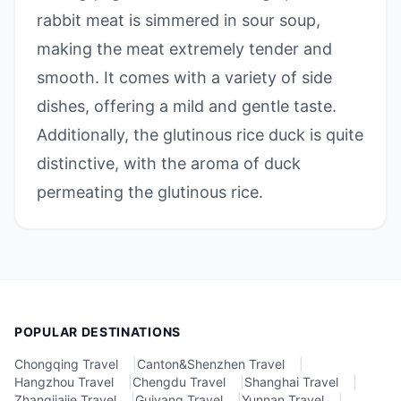
rabbit meat is simmered in sour soup,
making the meat extremely tender and
smooth. It comes with a variety of side
dishes, offering a mild and gentle taste.
Additionally, the glutinous rice duck is quite
distinctive, with the aroma of duck
permeating the glutinous rice.
POPULAR DESTINATIONS
Chongqing Travel
|
Canton&Shenzhen Travel
|
Hangzhou Travel
|
Chengdu Travel
|
Shanghai Travel
|
Zhangjiajie Travel
|
Guiyang Travel
|
Yunnan Travel
|