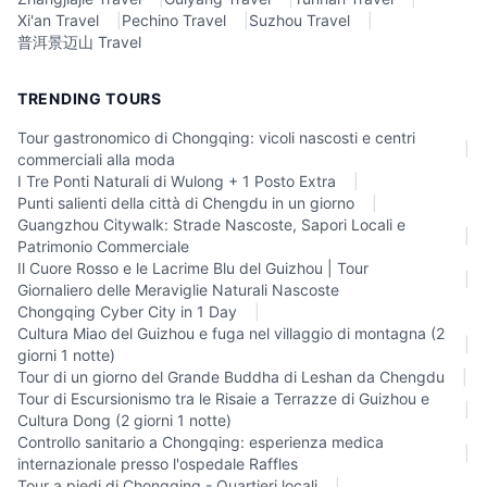
Xi'an Travel
|
Pechino Travel
|
Suzhou Travel
|
普洱景迈山 Travel
TRENDING TOURS
Tour gastronomico di Chongqing: vicoli nascosti e centri
|
commerciali alla moda
I Tre Ponti Naturali di Wulong + 1 Posto Extra
|
Punti salienti della città di Chengdu in un giorno
|
Guangzhou Citywalk: Strade Nascoste, Sapori Locali e
|
Patrimonio Commerciale
Il Cuore Rosso e le Lacrime Blu del Guizhou | Tour
|
Giornaliero delle Meraviglie Naturali Nascoste
Chongqing Cyber City in 1 Day
|
Cultura Miao del Guizhou e fuga nel villaggio di montagna (2
|
giorni 1 notte)
Tour di un giorno del Grande Buddha di Leshan da Chengdu
|
Tour di Escursionismo tra le Risaie a Terrazze di Guizhou e
|
Cultura Dong (2 giorni 1 notte)
Controllo sanitario a Chongqing: esperienza medica
|
internazionale presso l'ospedale Raffles
Tour a piedi di Chongqing - Quartieri locali
|