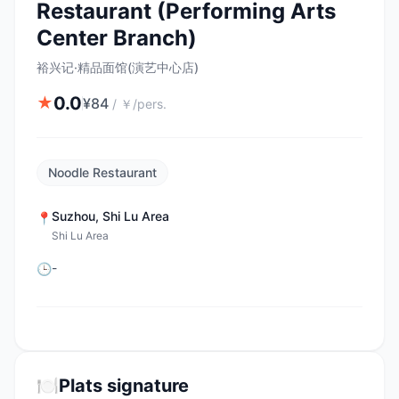
Restaurant (Performing Arts
Center Branch)
裕兴记·精品面馆(演艺中心店)
0.0
★
¥
84
/
￥/pers.
Noodle Restaurant
Suzhou
,
Shi Lu Area
📍
Shi Lu Area
-
🕒
🍽️
Plats signature