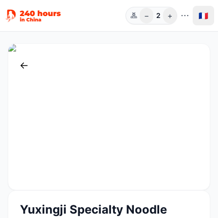
−
+
🇫🇷
2
Pers.
←
Yuxingji Specialty Noodle