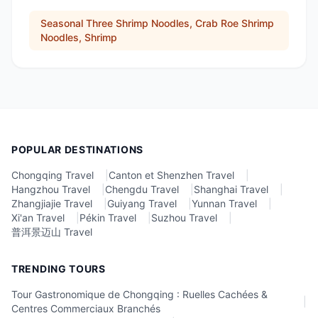
Seasonal Three Shrimp Noodles, Crab Roe Shrimp
Noodles, Shrimp
POPULAR DESTINATIONS
Chongqing Travel
|
Canton et Shenzhen Travel
|
Hangzhou Travel
|
Chengdu Travel
|
Shanghai Travel
|
Zhangjiajie Travel
|
Guiyang Travel
|
Yunnan Travel
|
Xi'an Travel
|
Pékin Travel
|
Suzhou Travel
|
普洱景迈山 Travel
TRENDING TOURS
Tour Gastronomique de Chongqing : Ruelles Cachées &
|
Centres Commerciaux Branchés