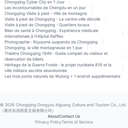
Chongqing Cyber City en 1 Jour
|
Les incontournables de Chengdu en un jour
|
Chongqing Visite à pied – Ville de montagne
|
Visite à pied de Chongqing - Le centre-ville dévoilé
|
Visite à pied de Chongqing - Quartiers locaux
|
Bilan de santé à Chongqing : Expérience médicale
|
internationale à l'Hôpital Raffles
Photographie : Royaume suspendu de Chongqing
|
Chongqing, la ville montagneuse en 1 jour
|
Théâtre Chongqing 1949 : Guide complet du visiteur et
|
réservation de billets
Héritage de la Guerre Froide : le projet nucléaire 816 et la
|
ville militaire secrète abandonnée
Les trois ponts naturels de Wulong + 1 endroit supplémentaire
©
2026
Chongqing Dongyou Xiguang Culture and Tourism Co., Ltd.
（重庆东游西逛文旅有限公司）
About
Contact Us
Privacy Policy
Terms of Service