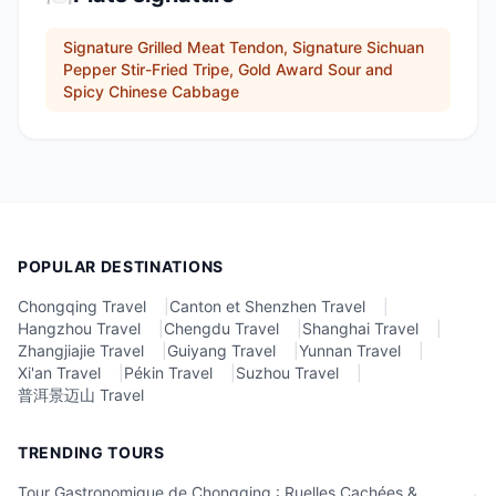
Signature Grilled Meat Tendon, Signature Sichuan
Pepper Stir-Fried Tripe, Gold Award Sour and
Spicy Chinese Cabbage
POPULAR DESTINATIONS
Chongqing Travel
|
Canton et Shenzhen Travel
|
Hangzhou Travel
|
Chengdu Travel
|
Shanghai Travel
|
Zhangjiajie Travel
|
Guiyang Travel
|
Yunnan Travel
|
Xi'an Travel
|
Pékin Travel
|
Suzhou Travel
|
普洱景迈山 Travel
TRENDING TOURS
Tour Gastronomique de Chongqing : Ruelles Cachées &