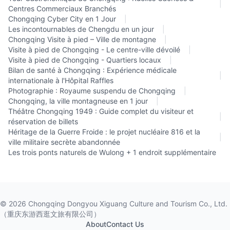
|
Centres Commerciaux Branchés
Chongqing Cyber City en 1 Jour
|
Les incontournables de Chengdu en un jour
|
Chongqing Visite à pied – Ville de montagne
|
Visite à pied de Chongqing - Le centre-ville dévoilé
|
Visite à pied de Chongqing - Quartiers locaux
|
Bilan de santé à Chongqing : Expérience médicale
|
internationale à l'Hôpital Raffles
Photographie : Royaume suspendu de Chongqing
|
Chongqing, la ville montagneuse en 1 jour
|
Théâtre Chongqing 1949 : Guide complet du visiteur et
|
réservation de billets
Héritage de la Guerre Froide : le projet nucléaire 816 et la
|
ville militaire secrète abandonnée
Les trois ponts naturels de Wulong + 1 endroit supplémentaire
©
2026
Chongqing Dongyou Xiguang Culture and Tourism Co., Ltd.
（重庆东游西逛文旅有限公司）
About
Contact Us