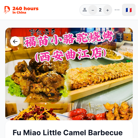
−
+
🇫🇷
2
Pers.
←
Fu Miao Little Camel Barbecue