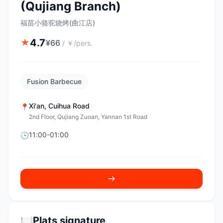
(Qujiang Branch)
福苗小骆驼烧烤(曲江店)
4.7
★
¥
66
/
￥/pers.
Fusion Barbecue
Xi'an
,
Cuihua Road
📍
2nd Floor, Qujiang Zuoan, Yannan 1st Road
11:00-01:00
🕒
🍽️
Plats signature