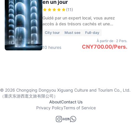
en un jour
(
11
)
Guidé par un expert local, vous aurez
accès à des trésors cachés et une
compréhension plus approfondie de cette
City tour
Must see
Full-day
ville.
À partir de
·
2 Pers.
CNY
700.00
/
Pers.
10 heures
©
2026
Chongqing Dongyou Xiguang Culture and Tourism Co., Ltd.
（重庆东游西逛文旅有限公司）
About
Contact Us
Privacy Policy
Terms of Service