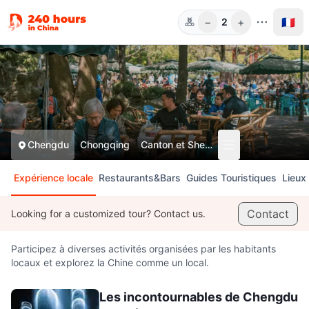
−
+
🇫🇷
2
Pers.
Chengdu
Chongqing
Canton et Shenzhen
Expérience locale
Restaurants&Bars
Guides Touristiques
Lieux 
Contact
Looking for a customized tour? Contact us.
Participez à diverses activités organisées par les habitants
locaux et explorez la Chine comme un local.
Les incontournables de Chengdu