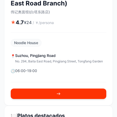
East Road Branch)
伟记奥面馆(白塔东路店)
4.7
★
¥
24
/
￥/persona
Noodle House
Suzhou
,
Pingjiang Road
📍
No. 294, Baita East Road, Pingjiang Street, Tongfang Garden
06:00-19:00
🕒
🍽️
Platos destacados