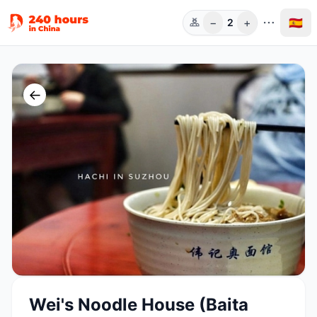
−
+
🇪🇸
2
Pers.
←
Wei's Noodle House (Baita