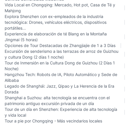
Vida Local en Chongqing: Mercado, Hot pot, Casa de Té y
|
Mahjong
Explora Shenzhen con ex-empleados de la industria
tecnológica: Drones, vehículos eléctricos, dispositivos
|
portátiles...
Experiencia de elaboración de té Blang en la Montaña
|
Jingmai (5 horas)
Opciones de Tour Destacadas de Zhangjiajie de 1 a 3 Días
|
Excursión de senderismo a las terrazas de arroz de Guizhou
|
y cultura Dong (2 días 1 noche)
Tour de Inmersión en la Cultura Dong de Guizhou (2 Días 1
|
Noche)
Hangzhou Tech: Robots de IA, Piloto Automático y Sede de
|
Alibaba
Legado de Shanghái: Jazz, Qipao y La Herencia de la Era
|
Dorada
Shanghai a Suzhou: alta tecnología se encuentra con el
|
patrimonio antiguo excursión privada de un día
Tour de un día en Shenzhen: Experiencia de alta tecnología
|
y vida local
Tour a pie por Chongqing - Más vecindarios locales