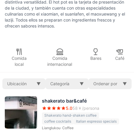
distintiva versatilidad. El hot pot es la tarjeta de presentación
de la ciudad, y también cuenta con otras especialidades
culinarias como el xiaomian, el suanlafen, el maoxuewang y el
laziji. Todos ellos se preparan con ingredientes frescos y
ofrecen sabores intensos.
Comida
Comida
Bares
Café
local
internacional
Ubicación
▼
Categoría
▼
Ordenar por
▼
shakerato bar&café
5.0
58
￥/persona
Shakerato hand-shaken coffee
coffee cocktails
Italian espresso specials
Lianglukou
·
Coffee