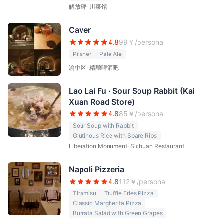
解放碑
·
川菜馆
Caver
4.8
99
￥/persona
Pilsner
Pale Ale
渝中区
·
精酿啤酒吧
Lao Lai Fu · Sour Soup Rabbit (Kai
Xuan Road Store)
4.8
85
￥/persona
Sour Soup with Rabbit
Glutinous Rice with Spare Ribs
Liberation Monument
·
Sichuan Restaurant
Napoli Pizzeria
4.8
112
￥/persona
Tiramisu
Truffle Fries Pizza
Classic Margherita Pizza
Burrata Salad with Green Grapes