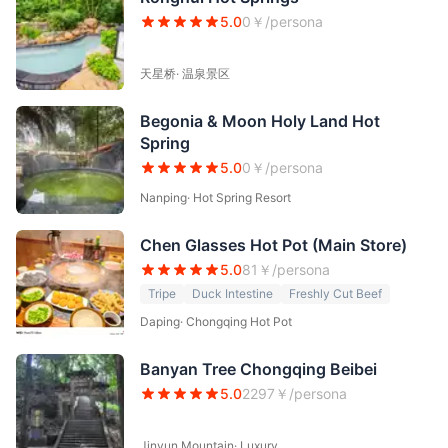
5.0
0
￥/persona
天星桥
·
温泉景区
Begonia & Moon Holy Land Hot
Spring
5.0
0
￥/persona
Nanping
·
Hot Spring Resort
Chen Glasses Hot Pot (Main Store)
5.0
81
￥/persona
Tripe
Duck Intestine
Freshly Cut Beef
Daping
·
Chongqing Hot Pot
Banyan Tree Chongqing Beibei
5.0
2297
￥/persona
Jinyun Mountain
·
Luxury