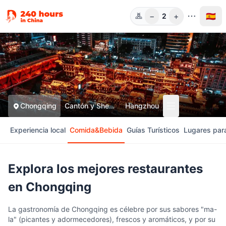
−
+
🇪🇸
2
Pers.
Chongqing
Cantón y Shenzhen
Hangzhou
Experiencia local
Comida&Bebida
Guías Turísticos
Lugares para
Explora los mejores restaurantes
en Chongqing
La gastronomía de Chongqing es célebre por sus sabores "ma-
la" (picantes y adormecedores), frescos y aromáticos, y por su