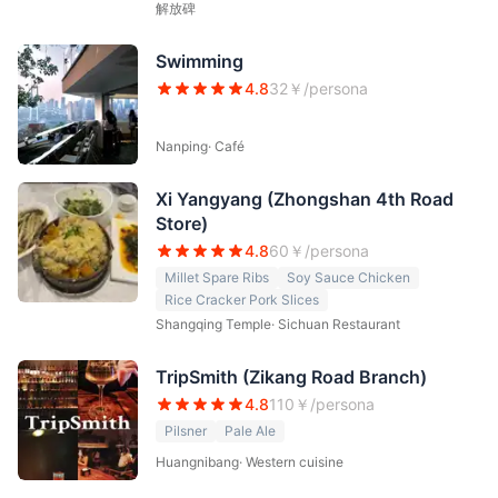
解放碑
Swimming
4.8
32
￥/persona
Nanping
·
Café
Xi Yangyang (Zhongshan 4th Road
Store)
4.8
60
￥/persona
Millet Spare Ribs
Soy Sauce Chicken
Rice Cracker Pork Slices
Shangqing Temple
·
Sichuan Restaurant
TripSmith (Zikang Road Branch)
4.8
110
￥/persona
Pilsner
Pale Ale
Huangnibang
·
Western cuisine