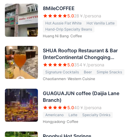
8MileCOFFEE
5.0
28
￥/persona
Hot Aussie Flat White
Hot Vanilla Latte
Hand-Drip Specialty Beans
Huang Ni Bang
·
Coffee
SHUA Rooftop Restaurant & Bar
(InterContinental Chongqing
Raffles City)
5.0
354
￥/persona
Signature Cocktails
Beer
Simple Snacks
Chaotianmen
·
Western Cuisine
GUAGUAJUN coffee (Daijia Lane
Branch)
5.0
40
￥/persona
Americano
Latte
Specialty Drinks
Hongyadong
·
Coffee
Ronghui Hot Springs