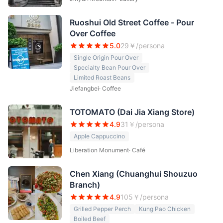
Ruoshui Old Street Coffee - Pour
Over Coffee
5.0
29
￥/persona
Single Origin Pour Over
Specialty Bean Pour Over
Limited Roast Beans
Jiefangbei
·
Coffee
TOTOMATO (Dai Jia Xiang Store)
4.9
31
￥/persona
Apple Cappuccino
Liberation Monument
·
Café
Chen Xiang (Chuanghui Shouzuo
Branch)
4.9
105
￥/persona
Grilled Pepper Perch
Kung Pao Chicken
Boiled Beef